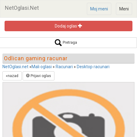
NetOglasi.Net
Moj meni
Meni
Dodaj oglas
Pretraga oglasa
Pretraga
Odlican gaming racunar
NetOglasi.net
»
Mali oglasi
»
Racunari
»
Desktop racunari
«nazad
Prijavi oglas
Pretraži