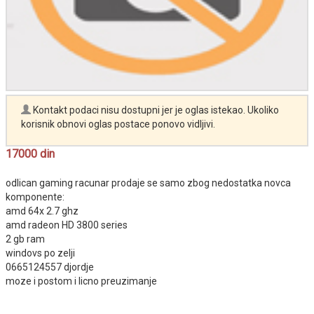
Kontakt podaci nisu dostupni jer je oglas istekao. Ukoliko
korisnik obnovi oglas postace ponovo vidljivi.
17000 din
odlican gaming racunar prodaje se samo zbog nedostatka novca
komponente:
amd 64x 2.7 ghz
amd radeon HD 3800 series
2 gb ram
windovs po zelji
0665124557 djordje
moze i postom i licno preuzimanje