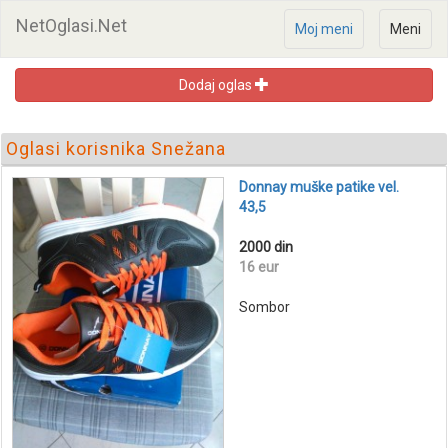
NetOglasi.Net
Moj meni
Meni
Dodaj oglas
Oglasi korisnika Snežana
Donnay muške patike vel.
43,5
2000 din
16 eur
Sombor