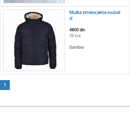
Muška zimska jakna soulcal
xl
4800 din
39 eur
Sombor
1