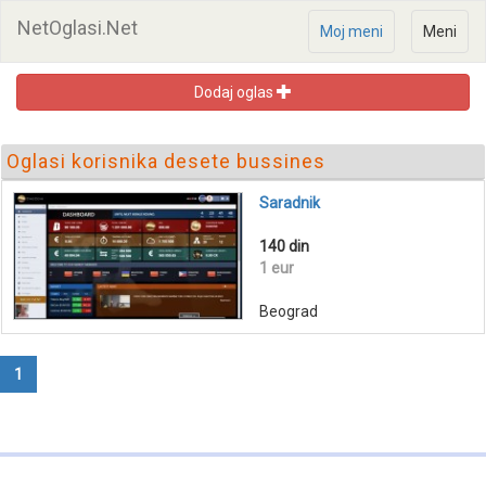
NetOglasi.Net
Moj meni
Meni
Dodaj oglas
Oglasi korisnika desete bussines
Saradnik
140 din
1 eur
Beograd
1