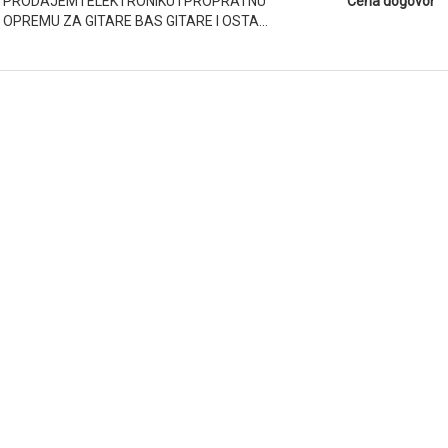
PRODAJEM I ELEKTRONIKU I PROPRATNU
Cena dogovor
OPREMU ZA GITARE BAS GITARE I OSTA...