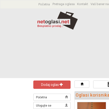
Pretraga oglasa
Kontakt
Vaš baner na
Početna
Dodaj oglas
Oglasi korisni
Početna
Ulogujte se