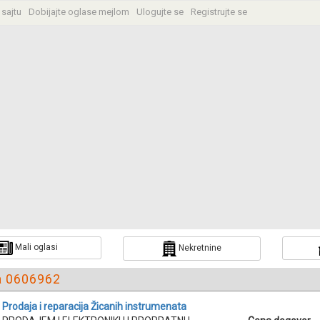
 sajtu
Dobijajte oglase mejlom
Ulogujte se
Registrujte se
Mali oglasi
Nekretnine
ka 0606962
Prodaja i reparacija Žicanih instrumenata