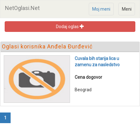
NetOglasi.Net
Moj meni
Meni
Dodaj oglas
Oglasi korisnika Anđela Đurđević
Cuvala bih starija lica u
zamenu za nasledstvo
Cena dogovor
Beograd
1